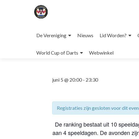
Naar
de
De Vereniging
Nieuws
Lid Worden?
Dit evenement is voorbij.
inhoud
springen
World Cup of Darts
Webwinkel
juni 5 @ 20:00
-
23:30
Registraties zijn gesloten voor dit ev
De ranking bestaat uit 10 speelda
aan 4 speeldagen. De avonden zijn