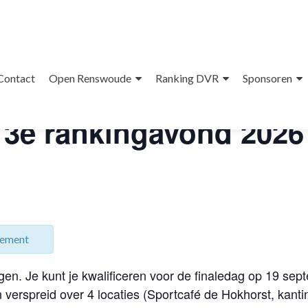
« Alle Evenementen
Contact
Open Renswoude
Ranking DVR
Sponsoren
3e rankingavond 2026
enement
gen. Je kunt je kwalificeren voor de finaledag op 19 s
 verspreid over 4 locaties (Sportcafé de Hokhorst, kant