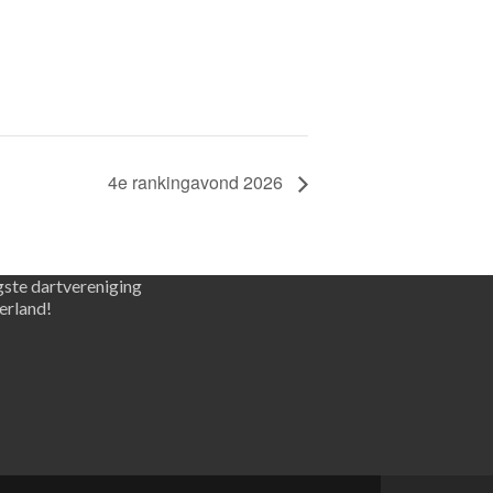
4e rankingavond 2026
gste dartvereniging
erland!