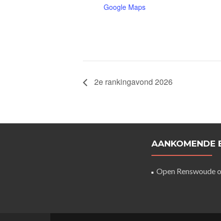
Google Maps
2e rankingavond 2026
AANKOMENDE 
Open Renswoude
o