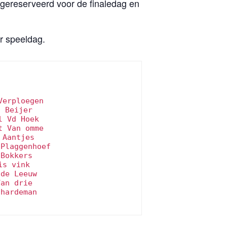
 gereserveerd voor de finaledag en
.
er speeldag.
Verploegen
t Beijer
l Vd Hoek
t Van omme
 Aantjes
 Plaggenhoef
 Bokkers
is vink
 de Leeuw
Van drie
 hardeman