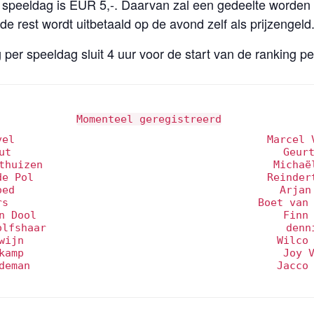
er speeldag is EUR 5,-. Daarvan zal een gedeelte worden
de rest wordt uitbetaald op de avond zelf als prijzengeld
g per speeldag sluit 4 uur voor de start van de ranking p
Momenteel geregistreerd
vel
Marcel 
ut
Geur
thuizen
Michaë
de Pol
Reinder
oed
Arjan
rs
Boet van
n Dool
Finn
olfshaar
denn
wijn
Wilco
kamp
Joy 
deman
Jacco