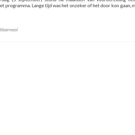
t programma. Lange tijd was het onzeker of het door kon gaan, 
pen
oude
ttoernooi
nkamp
.