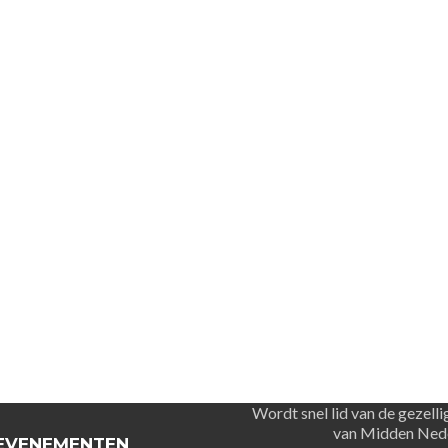
Wordt snel lid van de gezelli
van Midden Ned
EVENEMENTEN