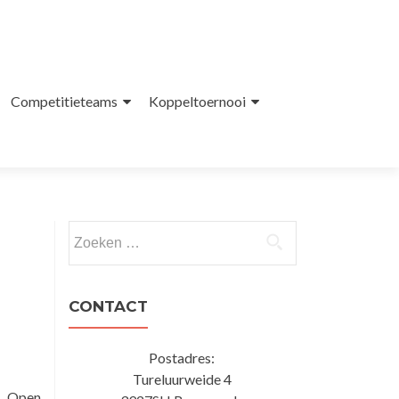
Competitieteams
Koppeltoernooi
Zoeken
naar:
CONTACT
Postadres:
Tureluurweide 4
t Open