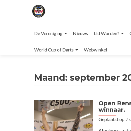
Naar
de
De Vereniging
Nieuws
Lid Worden?
inhoud
springen
World Cup of Darts
Webwinkel
Maand:
september 2
Open Rens
winnaar.
Geplaatst op
7 
Afgelopen zat