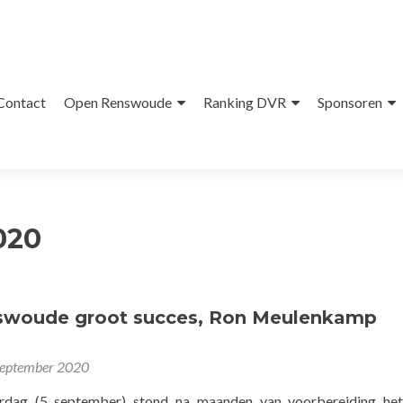
Contact
Open Renswoude
Ranking DVR
Sponsoren
020
woude groot succes, Ron Meulenkamp
september 2020
erdag (5 september) stond na maanden van voorbereiding he