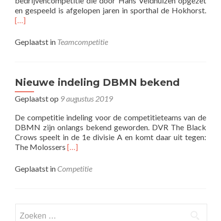
bedrijvencompetitie die door Hans Veldhuizen opgezet
Lees
en gespeeld is afgelopen jaren in sporthal de Hokhorst.
mee
[…]
ove
Geplaatst in
Teamcompetitie
Nieuwe indeling DBMN bekend
Geplaatst op
9 augustus 2019
De competitie indeling voor de competitieteams van de
DBMN zijn onlangs bekend geworden. DVR The Black
Crows speelt in de 1e divisie A en komt daar uit tegen:
Lees
The Molossers
[…]
meer
overNieuwe
Geplaatst in
Competitie
indeling
DBMN
bekend
Zoeken
naar: