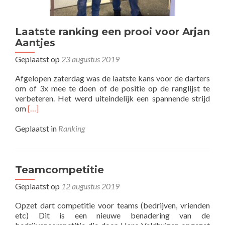
Laatste ranking een prooi voor Arjan
Aantjes
Geplaatst op
23 augustus 2019
Afgelopen zaterdag was de laatste kans voor de darters
om of 3x mee te doen of de positie op de ranglijst te
verbeteren. Het werd uiteindelijk een spannende strijd
Lees
om
[…]
meer
overLaatste
Geplaatst in
Ranking
ranking
een
prooi
voor
Teamcompetitie
Arjan
Geplaatst op
12 augustus 2019
Aantjes
Opzet dart competitie voor teams (bedrijven, vrienden
etc) Dit is een nieuwe benadering van de