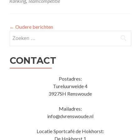
Corona
Ranking
,
Teamcompetitie
maatregelen
←
Oudere berichten
Zoeken
naar:
CONTACT
Postadres:
Tureluurweide 4
3927SH Renswoude
Mailadres:
info@dvrenswoude.nl
Locatie Sportcafé de Hokhorst:
De Hokhorst 1