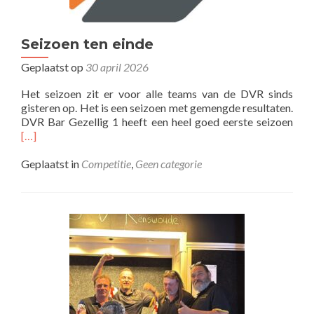
Seizoen ten einde
Geplaatst op
30 april 2026
Het seizoen zit er voor alle teams van de DVR sinds
gisteren op. Het is een seizoen met gemengde resultaten.
Lees
DVR Bar Gezellig 1 heeft een heel goed eerste seizoen
mee
[…]
over
ten
Geplaatst in
Competitie
,
Geen categorie
eind