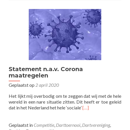
de
DBMN
Statement n.a.v. Corona
maatregelen
Geplaatst op
2 april 2020
Het lijkt mij overbodig om te zeggen dat wij met de hele
wereld in een nare situatie zitten. Dit heeft er toe geleid
Lees
dat in het Nederland het hele ‘sociale’
[…]
meer
overStatement
n.a.v.
Geplaatst in
Competitie
,
Darttoernooi
,
Dartvereniging
,