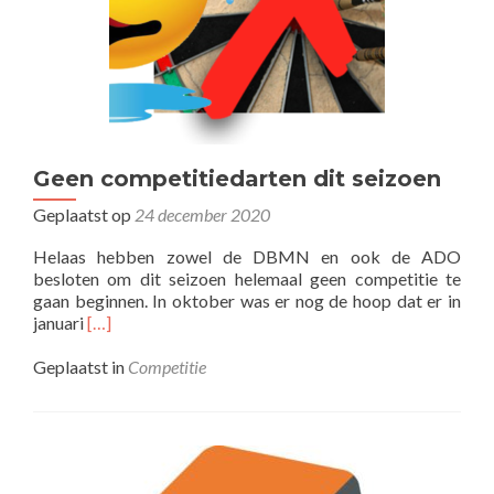
Geen competitiedarten dit seizoen
Geplaatst op
24 december 2020
Helaas hebben zowel de DBMN en ook de ADO
besloten om dit seizoen helemaal geen competitie te
gaan beginnen. In oktober was er nog de hoop dat er in
Lees
januari
[…]
meer
overGeen
Geplaatst in
Competitie
competitiedarten
dit
seizoen