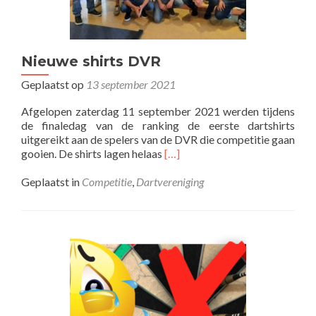
Nieuwe shirts DVR
Geplaatst op
13 september 2021
Afgelopen zaterdag 11 september 2021 werden tijdens
de finaledag van de ranking de eerste dartshirts
uitgereikt aan de spelers van de DVR die competitie gaan
Lees
gooien. De shirts lagen helaas
[…]
meer
overNieuwe
Geplaatst in
Competitie
,
Dartvereniging
shirts
DVR