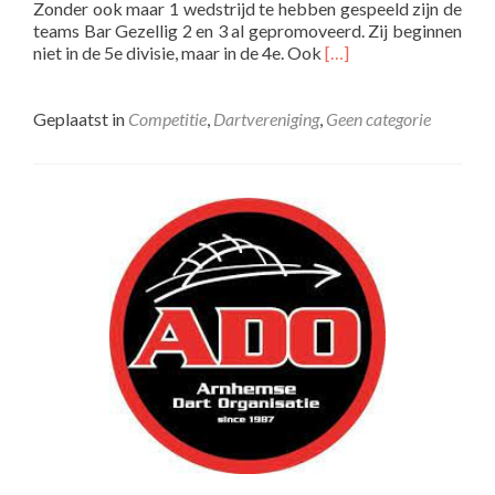
Zonder ook maar 1 wedstrijd te hebben gespeeld zijn de
teams Bar Gezellig 2 en 3 al gepromoveerd. Zij beginnen
Lees
niet in de 5e divisie, maar in de 4e. Ook
[…]
meer
overCompetitie-
indeling
Geplaatst in
Competitie
,
Dartvereniging
,
Geen categorie
DBMN
bekend