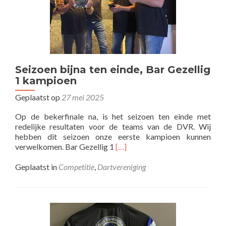
Seizoen bijna ten einde, Bar Gezellig
1 kampioen
Geplaatst op
27 mei 2025
Op de bekerfinale na, is het seizoen ten einde met
redelijke resultaten voor de teams van de DVR. Wij
hebben dit seizoen onze eerste kampioen kunnen
Lees
verwelkomen. Bar Gezellig 1
[…]
meer
overSeizoen
Geplaatst in
Competitie
,
Dartvereniging
bijna
ten
einde,
Bar
Gezellig