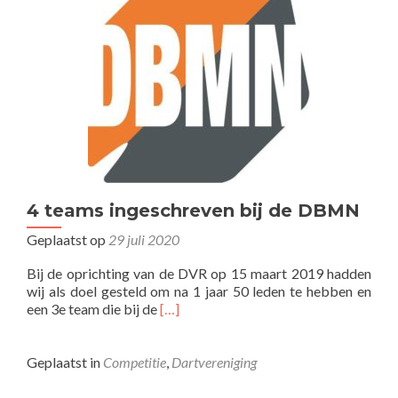
4 teams ingeschreven bij de DBMN
Geplaatst op
29 juli 2020
Bij de oprichting van de DVR op 15 maart 2019 hadden
wij als doel gesteld om na 1 jaar 50 leden te hebben en
Lees
een 3e team die bij de
[…]
meer
over4
teams
Geplaatst in
Competitie
,
Dartvereniging
ingeschreven
bij