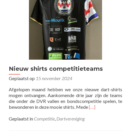
1
kampioen
Nieuw shirts competitieteams
Geplaatst op
15 november 2024
Afgelopen maand hebben we onze nieuwe dart-shirts
mogen ontvangen. Aankomende drie jaar zijn de teams
die onder de DVR vallen en bondscompetitie spelen, te
Lees
bewonderen in deze mooie shirts. Mede
[…]
meer
overNieuw
Geplaatst in
Competitie
,
Dartvereniging
shirts
competitieteams