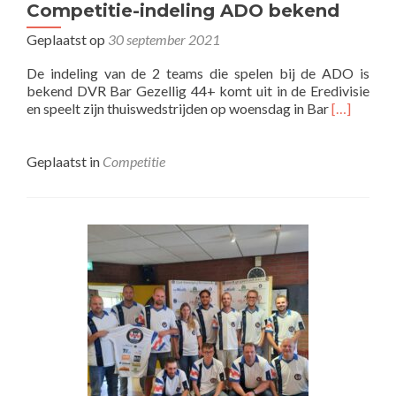
Competitie-indeling ADO bekend
Geplaatst op
30 september 2021
De indeling van de 2 teams die spelen bij de ADO is
bekend DVR Bar Gezellig 44+ komt uit in de Eredivisie
Lees
en speelt zijn thuiswedstrijden op woensdag in Bar
[…]
meer
overCompe
indeling
Geplaatst in
Competitie
ADO
bekend