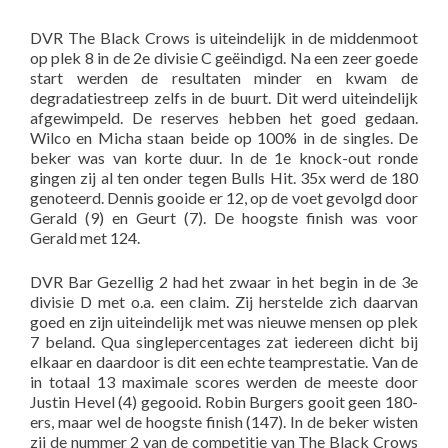
DVR The Black Crows is uiteindelijk in de middenmoot
op plek 8 in de 2e divisie C geëindigd. Na een zeer goede
start werden de resultaten minder en kwam de
degradatiestreep zelfs in de buurt. Dit werd uiteindelijk
afgewimpeld. De reserves hebben het goed gedaan.
Wilco en Micha staan beide op 100% in de singles. De
beker was van korte duur. In de 1e knock-out ronde
gingen zij al ten onder tegen Bulls Hit. 35x werd de 180
genoteerd. Dennis gooide er 12, op de voet gevolgd door
Gerald (9) en Geurt (7). De hoogste finish was voor
Gerald met 124.
DVR Bar Gezellig 2 had het zwaar in het begin in de 3e
divisie D met o.a. een claim. Zij herstelde zich daarvan
goed en zijn uiteindelijk met was nieuwe mensen op plek
7 beland. Qua singlepercentages zat iedereen dicht bij
elkaar en daardoor is dit een echte teamprestatie. Van de
in totaal 13 maximale scores werden de meeste door
Justin Hevel (4) gegooid. Robin Burgers gooit geen 180-
ers, maar wel de hoogste finish (147). In de beker wisten
zij de nummer 2 van de competitie van The Black Crows