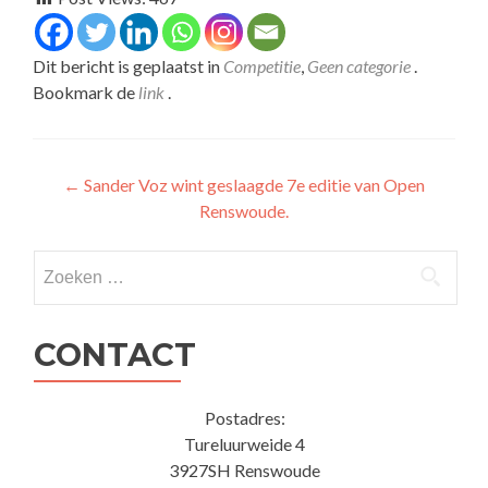
Dit bericht is geplaatst in
Competitie
,
Geen categorie
.
Bookmark de
link
.
Bericht
←
Sander Voz wint geslaagde 7e editie van Open
Renswoude.
navigatie
Zoeken
naar:
CONTACT
Postadres:
Tureluurweide 4
3927SH Renswoude