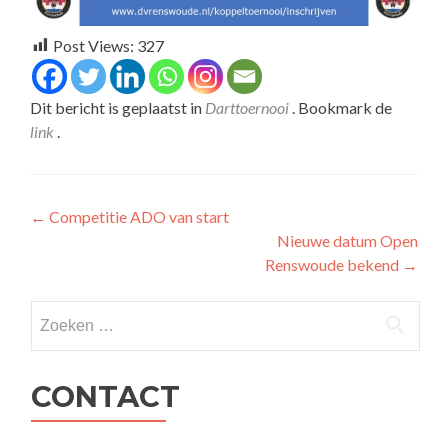
Post Views:
327
Dit bericht is geplaatst in
Darttoernooi
. Bookmark de
link
.
Bericht
←
Competitie ADO van start
Nieuwe datum Open
navigatie
Renswoude bekend
→
Zoeken
naar:
CONTACT