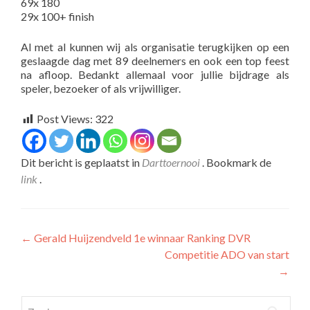
69x 180
29x 100+ finish
Al met al kunnen wij als organisatie terugkijken op een
geslaagde dag met 89 deelnemers en ook een top feest
na afloop. Bedankt allemaal voor jullie bijdrage als
speler, bezoeker of als vrijwilliger.
Post Views:
322
Dit bericht is geplaatst in
Darttoernooi
. Bookmark de
link
.
Bericht
←
Gerald Huijzendveld 1e winnaar Ranking DVR
Competitie ADO van start
navigatie
→
Zoeken