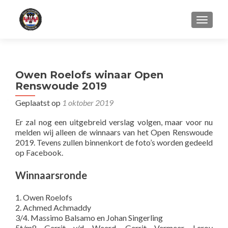
WISSEL
Owen Roelofs winaar Open
Renswoude 2019
Geplaatst op
1 oktober 2019
Er zal nog een uitgebreid verslag volgen, maar voor nu
melden wij alleen de winnaars van het Open Renswoude
2019. Tevens zullen binnenkort de foto’s worden gedeeld
op Facebook.
Winnaarsronde
1. Owen Roelofs
2. Achmed Achmaddy
3/4. Massimo Balsamo en Johan Singerling
5t/m8 Gerrit v/d Weerd, Gerrit Vermeer, Leroy